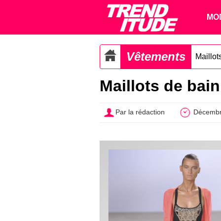
MO
Vêtements
Maillot
Maillots de bain
Par la rédaction
Décembr