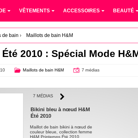
DE
VÊTEMENTS
ACCESSOIRES
BEAUTÉ
s de bain
›
Maillots de bain H&M
n Été 2010 : Spécial Mode H&
010
Maillots de bain H&M
7 médias
7 MÉDIAS
Bikini bleu à nœud H&M
Été 2010
Maillot de bain bikini à nœud de
couleur bleue, collection femme
H&M Printemps Été 2010.