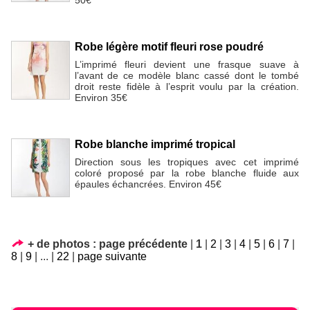
Robe légère motif fleuri rose poudré
L’imprimé fleuri devient une frasque suave à
l’avant de ce modèle blanc cassé dont le tombé
droit reste fidèle à l’esprit voulu par la création.
Environ 35€
Robe blanche imprimé tropical
Direction sous les tropiques avec cet imprimé
coloré proposé par la robe blanche fluide aux
épaules échancrées. Environ 45€
+ de photos :
page précédente
|
1
|
2
|
3
|
4
|
5
|
6
|
7
|
8
|
9
|
...
|
22
|
page suivante