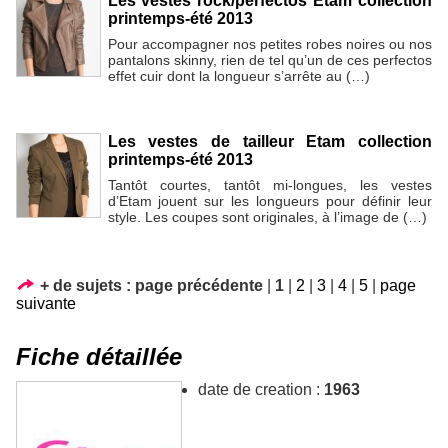
Les vestes rock/perfectos Etam collection
printemps-été 2013
Pour accompagner nos petites robes noires ou nos
pantalons skinny, rien de tel qu’un de ces perfectos
effet cuir dont la longueur s’arrête au (…)
Les vestes de tailleur Etam collection
printemps-été 2013
Tantôt courtes, tantôt mi-longues, les vestes
d’Etam jouent sur les longueurs pour définir leur
style. Les coupes sont originales, à l’image de (…)
+ de sujets :
page précédente
|
1
|
2
|
3
|
4
|
5
|
page
suivante
Fiche détaillée
date de creation :
1963