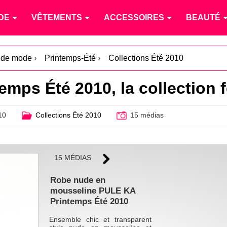
DE
VÊTEMENTS
ACCESSOIRES
BEAUTÉ
s de mode
›
Printemps-Été
›
Collections Été 2010
mps Été 2010, la collection
10
Collections Été 2010
15 médias
15 MÉDIAS
Robe nude en
mousseline PULE KA
Printemps Été 2010
Ensemble chic et transparent