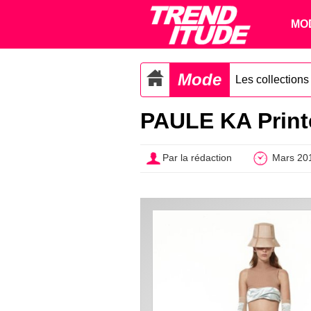
MO
Mode
Les collection
PAULE KA Printe
Par la rédaction
Mars 20