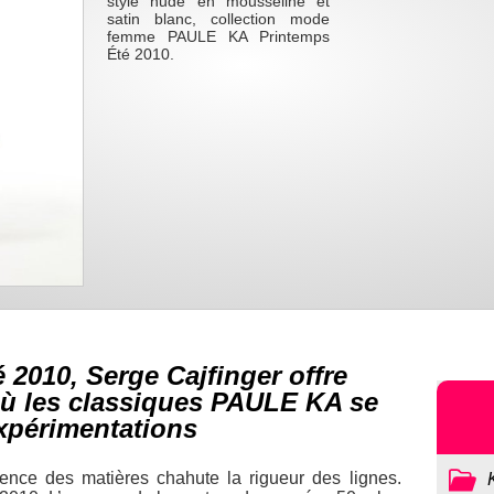
style nude en mousseline et
satin blanc, collection mode
femme PAULE KA Printemps
Été 2010.
 2010, Serge Cajfinger offre
 où les classiques PAULE KA se
expérimentations
ence des matières chahute la rigueur des lignes.