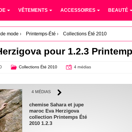
DE
VÊTEMENTS
ACCESSOIRES
BEAUTÉ
s de mode
›
Printemps-Été
›
Collections Été 2010
Herzigova pour 1.2.3 Printem
0
Collections Été 2010
4 médias
4 MÉDIAS
chemise Sahara et jupe
maroc Eva Herzigova
collection Printemps Été
2010 1.2.3