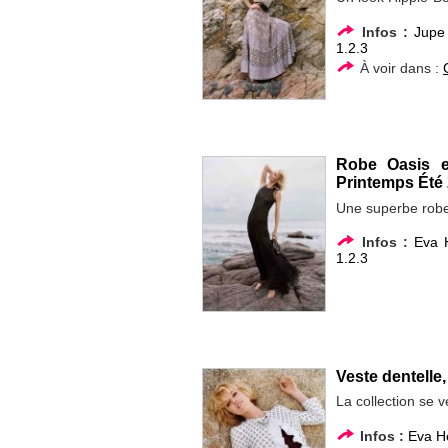
Infos :
Jupe
1.2.3
À voir dans :
Robe Oasis e
Printemps Été 
Une superbe robe
Infos :
Eva 
1.2.3
Veste dentelle,
La collection se v
Infos :
Eva H