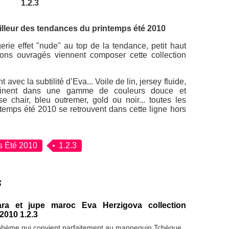
1.2.3
eilleur des tendances du printemps été 2010
erie effet "nude" au top de la tendance, petit haut
alons ouvragés viennent composer cette collection
t avec la subtilité d’Eva... Voile de lin, jersey fluide,
linent dans une gamme de couleurs douce et
e chair, bleu outremer, gold ou noir... toutes les
ntemps été 2010 se retrouvent dans cette ligne hors
s Été 2010
1.2.3
s
ra et jupe maroc Eva Herzigova collection
2010 1.2.3
ohème qui convient parfaitement au mannequin Tchèque.