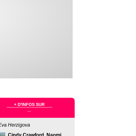
+ D'INFOS SUR
...
Eva Herzigova
Cindy Crawford, Naomi