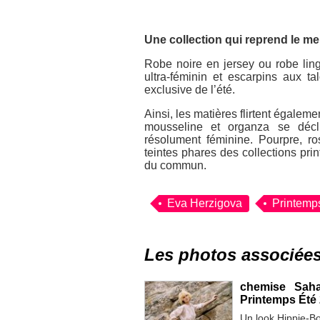
Une collection qui reprend le m
Robe noire en jersey ou robe ling
ultra-féminin et escarpins aux t
exclusive de l’été.
Ainsi, les matières flirtent égalemen
mousseline et organza se déc
résolument féminine. Pourpre, ros
teintes phares des collections pri
du commun.
Eva Herzigova
Printemp
Les photos associée
chemise Saha
Printemps Été 
Un look Hippie-B