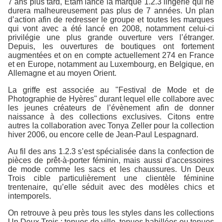
7 ans plus tard, Etam lance la marque 1.2.3 lingerie qui ne
durera malheureusement pas plus de 7 années. Un plan
d’action afin de redresser le groupe et toutes les marques
qui vont avec a été lancé en 2008, notamment celui-ci
privilégie une plus grande ouverture vers l’étranger.
Depuis, les ouvertures de boutiques ont fortement
augmentées et on en compte actuellement 274 en France
et en Europe, notamment au Luxembourg, en Belgique, en
Allemagne et au moyen Orient.
La griffe est associée au "Festival de Mode et de
Photographie de Hyères" durant lequel elle collabore avec
les jeunes créateurs de l’évènement afin de donner
naissance à des collections exclusives. Citons entre
autres la collaboration avec Tonya Zeller pour la collection
hiver 2006, ou encore celle de Jean-Paul Lespagnard.
Au fil des ans 1.2.3 s’est spécialisée dans la confection de
pièces de prêt-à-porter féminin, mais aussi d’accessoires
de mode comme les sacs et les chaussures. Un Deux
Trois cible particulièrement une clientèle féminine
trentenaire, qu’elle séduit avec des modèles chics et
intemporels.
On retrouve à peu près tous les styles dans les collections
Un Deux Trois : tenues de ville, tenues habillées ou tenues