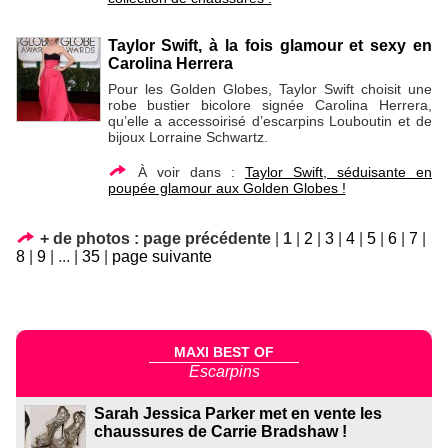
Taylor Swift, à la fois glamour et sexy en
Carolina Herrera
Pour les Golden Globes, Taylor Swift choisit une
robe bustier bicolore signée Carolina Herrera,
qu’elle a accessoirisé d’escarpins Louboutin et de
bijoux Lorraine Schwartz.
À voir dans :
Taylor Swift, séduisante en
poupée glamour aux Golden Globes !
+ de photos :
page précédente
|
1
|
2
|
3
|
4
|
5
|
6
|
7
|
8
|
9
|
...
|
35
|
page suivante
MAXI BEST OF
Escarpins
Sarah Jessica Parker met en vente les
chaussures de Carrie Bradshaw !