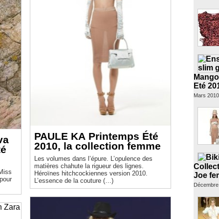
Mango 
Eté 20
Mars 2010
PAULE KA Printemps Été
va
2010, la collection femme
Les volumes dans l’épure. L’opulence des
Collec
matières chahute la rigueur des lignes.
Héroïnes hitchcockiennes version 2010.
Joe fe
pour
L’essence de la couture (…)
Décembre