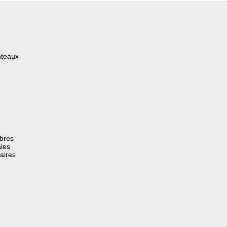
nteaux
èbres
les
aires