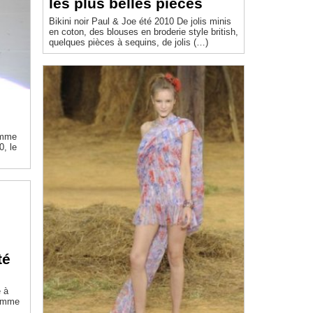
les plus belles pièces
Bikini noir Paul & Joe été 2010 De jolis minis
en coton, des blouses en broderie style british,
quelques pièces à sequins, de jolis (…)
emme
té
e à
femme