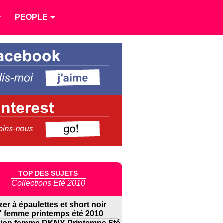
PEOPLE
TOP DES SUJETS
Collections Été 2010
tion femme DKNY Printemps Été