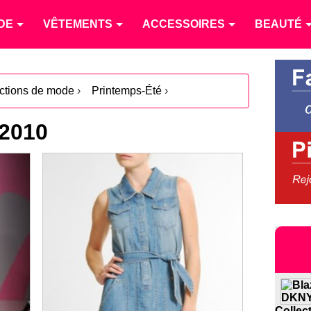
DE
VÊTEMENTS
ACCESSOIRES
BEAUTÉ
ections de mode
›
Printemps-Été
›
 2010
Collec