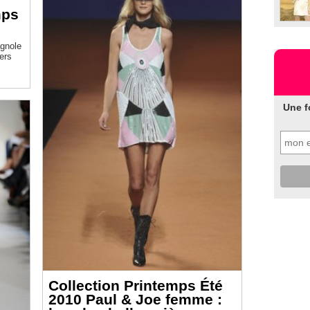
mps
agnole
ers
Une f
Collection Printemps Été
2010 Paul & Joe femme :