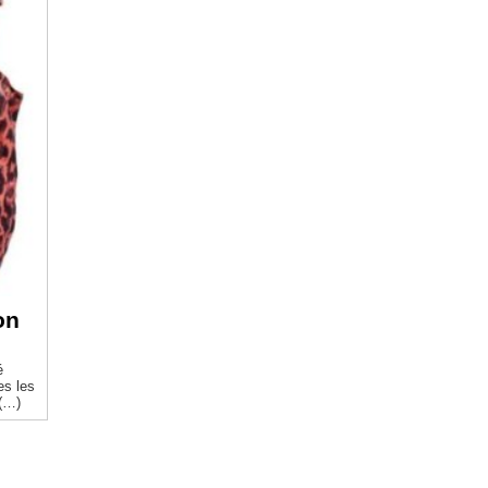
on
é
 (…)