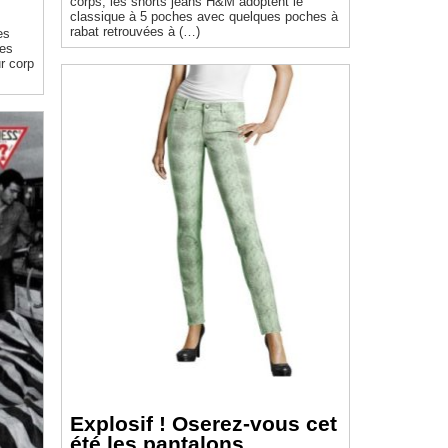
corps, les shorts jeans H&M adoptent le
classique à 5 poches avec quelques poches à
rabat retrouvées à (…)
es
des
r corp
Explosif ! Oserez-vous cet
été les pantalons