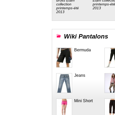
droits Etam
Etam collecti
collection
printemps-ét
printemps-été
2013
2013
Wiki Pantalons
Bermuda
Jeans
Mini Short