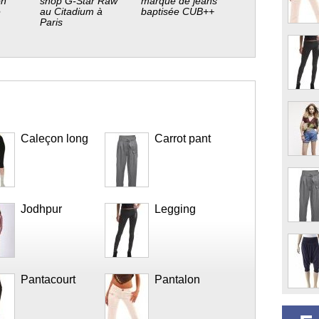
on
shop G-Star Raw
marque de jeans
é
au Citadium à
baptisée CUB++
Paris
Caleçon long
Carrot pant
Jodhpur
Legging
Pantacourt
Pantalon