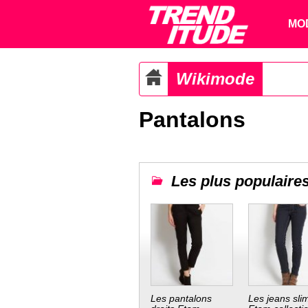
MO
Wikimode
Pantalons
Les plus populaire
Les pantalons
Les jeans sli