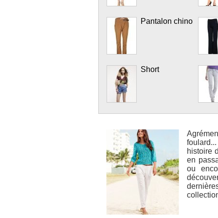
Pantalon chino
Short
Agrément
foulard..
histoire
en passan
ou enco
découver
dernièr
collectio