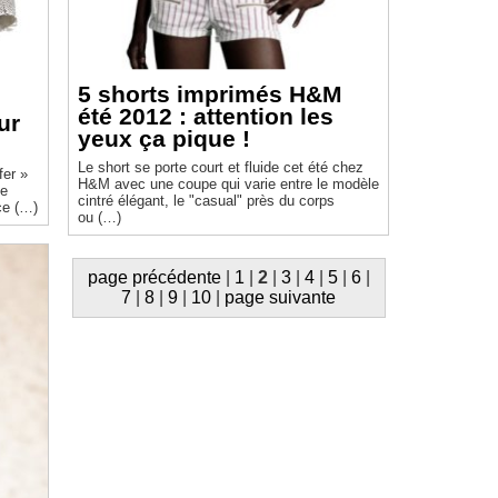
5 shorts imprimés H&M
été 2012 : attention les
ur
yeux ça pique !
Le short se porte court et fluide cet été chez
fer »
H&M avec une coupe qui varie entre le modèle
de
cintré élégant, le "casual" près du corps
ce (…)
ou (…)
page précédente
|
1
|
2
|
3
|
4
|
5
|
6
|
7
|
8
|
9
|
10
|
page suivante