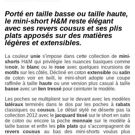
Porté en taille basse ou taille haute,
le mini-short H&M reste élégant
avec ses revers cousus et ses plis
plats apposés sur des matières
légères et extensibles.
La couleur
unie
s’impose dans cette collection de
mini-
shorts
H&M qui privilégie les nuances basiques comme
le
noir
, le
blanc
ou le
rose
avec quelques incursions de
motifs
sur les côtés. Décliné en coton
extensible
ou
satin
de coton voir en twill, le mini-short adopte une coupe
raffinée à taille
haute
ou une version plus casual à taille
basse
avec un
lien tressé
pour ceinturer le modèle.
Les poches se multiplient sur le devant avec les modèles
latéraux
terminés dans le dos par les poches à
rabats
classiques ou
cousus
. Le détail stylé ne déserte pas la
collection 2012 avec le
jacquard tissé
sur le short en satin
de coton ou encore la poche
monnaie
sur le modèle à
taille basse et enfin les
plis plats
qui s’accompagnent de
revers cousus
au bas des mini-shorts voulus plus