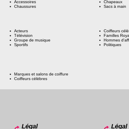
Accessoires
Chapeaux
Chaussures
Sacs à main
Acteurs
Coiffeurs cél
Télévision
Familles Roya
Groupe de musique
Hommes d’aff
Sportifs
Politiques
Marques et salons de coiffure
Coiffeurs célèbres
Légal
Légal 