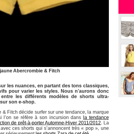
 jaune Abercrombie & Fitch
sur les nuances, en partant des tons classiques,
 vifs pour varier les styles. Nous n’aurons donc
entre les différents modèles de shorts ultra-
sur son e-shop.
 & Fitch décide surfer sur une tendance, la marque
si l’on se réfère à son incursion dans
la tendance
tion de prêt-à-porter Automne-Hiver 2011/2012
. La
avec ces shorts qui s’annoncent très « pop », une
ncer sérieusement
les shorts Zara de cet été
.