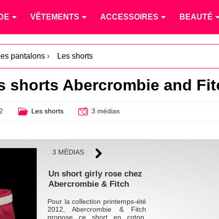
DE
VÊTEMENTS
ACCESSOIRES
BEAUTÉ
es pantalons
›
Les shorts
s shorts Abercrombie and Fit
2
Les shorts
3 médias
3 MÉDIAS
Un short girly rose chez
Abercrombie & Fitch
Pour la collection printemps-été
2012, Abercrombie & Fitch
propose ce short en coton,