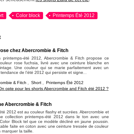
rt
Color block
Printemps Été 2012
s
 rose chez Abercrombie & Fitch
on printemps-été 2012, Abercrombie & Fitch propose ce
couleur rose fuchsia, livré avec une ceinture blanche en
vintage. Une couleur qui se marie parfaitement avec un
e tendance de l’été 2012 qui persiste et signe...
ombie & Fitch
,
Short
,
Printemps Été 2012
On opte pour les shorts Abercrombie and Fitch été 2012 ?
ne Abercrombie & Fitch
été 2012 est au couleur flashy et sucrées. Abercrombie et
e collection printemps-été 2012 dans le ton avec une
olor Block tel que ce modèle décliné en jaune poussin.
able faite en coton avec une ceinture tressée de couleur
 marquer la taille.