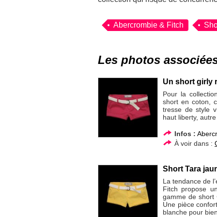
Abercrombie & Fitch
Sho
Les photos associée
Un short girly
Pour la collecti
short en coton, 
tresse de style 
haut liberty, autr
Infos :
Abercr
À voir dans :
Short Tara jau
La tendance de l’
Fitch propose un
gamme de short C
Une pièce confort
blanche pour bien