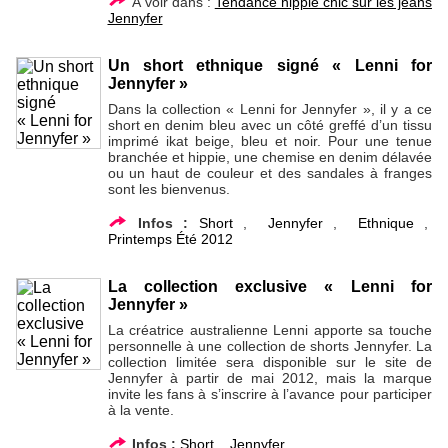
À voir dans :
Tendance hippie chic sur les jeans
Jennyfer
Un short ethnique signé « Lenni for
Jennyfer »
Dans la collection « Lenni for Jennyfer », il y a ce
short en denim bleu avec un côté greffé d’un tissu
imprimé ikat beige, bleu et noir. Pour une tenue
branchée et hippie, une chemise en denim délavée
ou un haut de couleur et des sandales à franges
sont les bienvenus.
Infos :
Short
,
Jennyfer
,
Ethnique
,
Printemps Été 2012
La collection exclusive « Lenni for
Jennyfer »
La créatrice australienne Lenni apporte sa touche
personnelle à une collection de shorts Jennyfer. La
collection limitée sera disponible sur le site de
Jennyfer à partir de mai 2012, mais la marque
invite les fans à s’inscrire à l’avance pour participer
à la vente.
Infos :
Short
,
Jennyfer