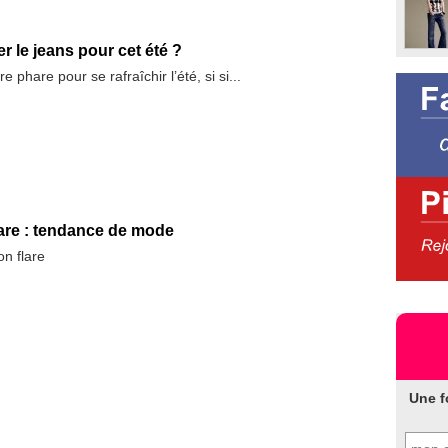
 le jeans pour cet été ?
e phare pour se rafraîchir l’été, si si...
are : tendance de mode
on flare
Une f