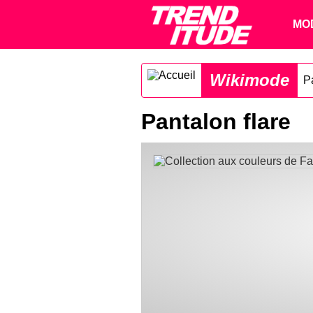
MO
Wikimode
P
Pantalon flare