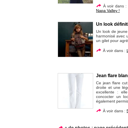
À voir dans :
Napa Valley !
Un look défini
Un look de jeune 
harmonisé avec u
un gilet pour agré
À voir dans :
Jean flare bla
Ce jean flare cut
droite et une lé
excellente : el
concocter un loo
également permis.
À voir dans :
+ de photos :
page précéden