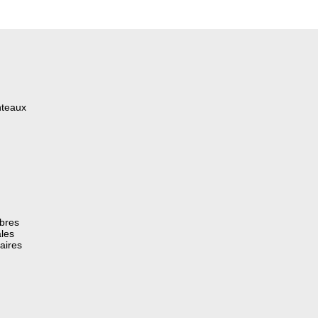
nteaux
èbres
les
aires