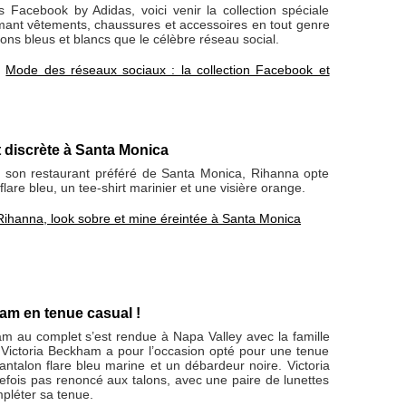
s Facebook by Adidas, voici venir la collection spéciale
ant vêtements, chaussures et accessoires en tout genre
ns bleus et blancs que le célèbre réseau social.
:
Mode des réseaux sociaux : la collection Facebook et
t discrète à Santa Monica
 son restaurant préféré de Santa Monica, Rihanna opte
lare bleu, un tee-shirt marinier et une visière orange.
Rihanna, look sobre et mine éreintée à Santa Monica
am en tenue casual !
am au complet s’est rendue à Napa Valley avec la famille
ictoria Beckham a pour l’occasion opté pour une tenue
ntalon flare bleu marine et un débardeur noire. Victoria
efois pas renoncé aux talons, avec une paire de lunettes
mpléter sa tenue.