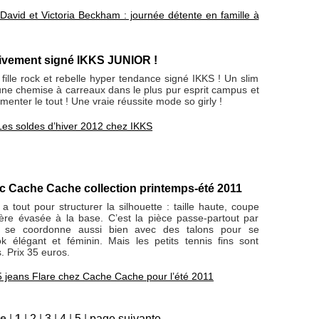
David et Victoria Beckham : journée détente en famille à
tivement signé IKKS JUNIOR !
fille rock et rebelle hyper tendance signé IKKS ! Un slim
ne chemise à carreaux dans le plus pur esprit campus et
menter le tout ! Une vraie réussite mode so girly !
Les soldes d’hiver 2012 chez IKKS
nc Cache Cache collection printemps-été 2011
 a tout pour structurer la silhouette : taille haute, coupe
gère évasée à la base. C’est la pièce passe-partout par
le se coordonne aussi bien avec des talons pour se
k élégant et féminin. Mais les petits tennis fins sont
 Prix 35 euros.
5 jeans Flare chez Cache Cache pour l’été 2011
te
|
1
|
2
|
3
|
4
|
5
|
page suivante