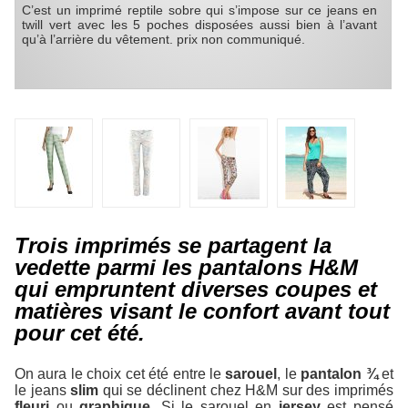
C’est un imprimé reptile sobre qui s’impose sur ce jeans en
twill vert avec les 5 poches disposées aussi bien à l’avant
qu’à l’arrière du vêtement. prix non communiqué.
Trois imprimés se partagent la
vedette parmi les pantalons H&M
qui empruntent diverses coupes et
matières visant le confort avant tout
pour cet été.
On aura le choix cet été entre le
sarouel
, le
pantalon ¾
et
le jeans
slim
qui se déclinent chez H&M sur des imprimés
fleuri
ou
graphique
. Si le sarouel en
jersey
est pensé