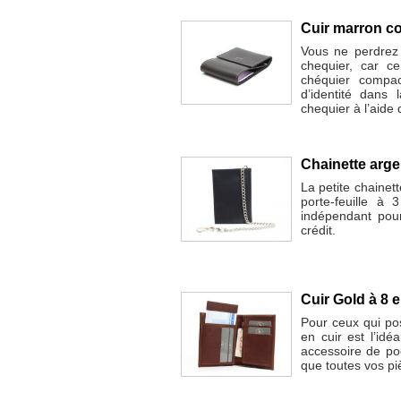
Cuir marron c
Vous ne perdrez 
chequier, car ce
chéquier compac
d’identité dans 
chequier à l’aide
Chainette argen
La petite chainet
porte-feuille à
indépendant pou
crédit.
Cuir Gold à 8 
Pour ceux qui pos
en cuir est l’id
accessoire de po
que toutes vos piè