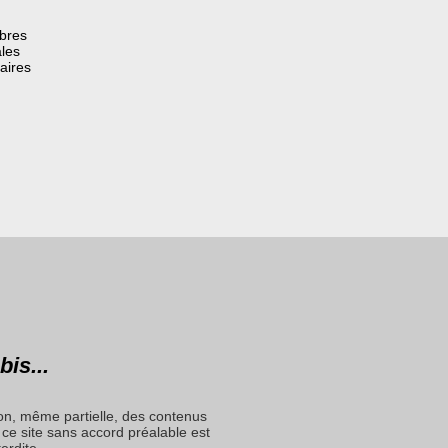
èbres
les
aires
bis...
on, même partielle, des contenus
ce site sans accord préalable est