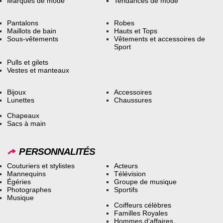
Marques de mode
Tendances de mode
Pantalons
Robes
Maillots de bain
Hauts et Tops
Sous-vêtements
Vêtements et accessoires de
Sport
Pulls et gilets
Vestes et manteaux
Bijoux
Accessoires
Lunettes
Chaussures
Chapeaux
Sacs à main
PERSONNALITÉS
Couturiers et stylistes
Acteurs
Mannequins
Télévision
Égéries
Groupe de musique
Photographes
Sportifs
Musique
Coiffeurs célèbres
Familles Royales
Hommes d’affaires