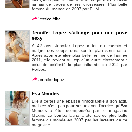
jamais de traces de ses grossesses. Plus belle
femme du monde en 2007 par FHM.
Jessica Alba
Jennifer Lopez s’allonge pour une pose
sexy
À 42 ans, Jennifer Lopez a fait du chemin et
malgré des coups durs sur le plan sentimenta.
Après avoir été élue plus belle femme de l’année
2011, elle revient au top d’un autre classement :
celui de célébrité la plus influente de 2012 par
Forbes.
Jennifer lopez
Eva Mendes
Elle a certes une épaisse filmographie à son actif,
mais ce n’est pas pour ses talents d’actrice qu’Eva
Mendes a été récompensée par le magazine
Maxim. La bombe latine a été sacrée plus belle
femme du monde en 2007 par les lecteurs de ce
magazine.