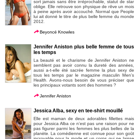
sort jamais sans être irréprochable, statut de star
oblige. Elle retrouve son physique de rêve un mois
à peine après avoir accouché. Normal que People
lui ait donné le titre de plus belle femme du monde
2012.
Beyoncé Knowles
Jennifer Aniston plus belle femme de tous
les temps
La beauté et le charisme de Jennifer Aniston ne
semblent pas avoir connu la dureté des années,
aussi a-t-elle été sacrée femme la plus sexy de
tous les temps par le magazine masculin Men’s
Health. Avons-nous besoin de vous préciser que
les principaux votants sont des hommes ?
Jennifer Aniston
Jessica Alba, sexy en tee-shirt mouillé
Elle est maman de deux adorables fillettes mais
pour Jessica Alba ce n’est pas une raison pour ne
pas figurer parmi les femmes les plus belles de la
planète. La comédienne est connue pour son goût
incroyable pour la mode et un corps qui ne laisse