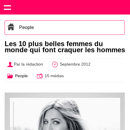
People
Les 10 plus belles femmes du
monde qui font craquer les hommes
Par la rédaction
Septembre 2012
People
15 médias