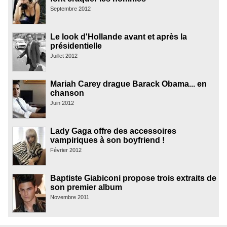
Septembre 2012
Le look d'Hollande avant et après la
présidentielle
Juillet 2012
Mariah Carey drague Barack Obama... en
chanson
Juin 2012
Lady Gaga offre des accessoires
vampiriques à son boyfriend !
Février 2012
Baptiste Giabiconi propose trois extraits de
son premier album
Novembre 2011