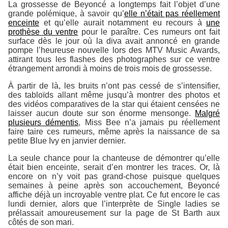
La grossesse de Beyoncé a longtemps fait l’objet d’une
grande polémique, à savoir qu’
elle n’était pas réellement
enceinte
et qu’elle aurait notamment eu recours à
une
prothèse du ventre
pour le paraître. Ces rumeurs ont fait
surface dès le jour où la diva avait annoncé en grande
pompe l’heureuse nouvelle lors des MTV Music Awards,
attirant tous les flashes des photographes sur ce ventre
étrangement arrondi à moins de trois mois de grossesse.
À partir de là, les bruits n’ont pas cessé de s’intensifier,
des tabloïds allant même jusqu’à montrer des photos et
des vidéos comparatives de la star qui étaient censées ne
laisser aucun doute sur son énorme mensonge.
Malgré
plusieurs démentis
, Miss Bee n’a jamais pu réellement
faire taire ces rumeurs, même après la naissance de sa
petite Blue Ivy en janvier dernier.
La seule chance pour la chanteuse de démontrer qu’elle
était bien enceinte, serait d’en montrer les traces. Or, là
encore on n’y voit pas grand-chose puisque quelques
semaines à peine après son accouchement, Beyoncé
affiche déjà un incroyable ventre plat. Ce fut encore le cas
lundi dernier, alors que l’interprète de
Single ladies
se
prélassait amoureusement sur la page de St Barth aux
côtés de son mari.