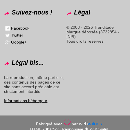
Suivez-nous !
Légal
© 2008 - 2026 Trenditude
Facebook
Marque déposée (3732854 -
Twitter
INPI)
Tous droits réservés
Google+
Légal bis...
La reproduction, même partielle,
des contenus des pages de ce
site sans accord préalable est
strictement interdite.
Informations hébergeur
web
valoris
Fabriqué avec
par
HTML5
CSS3 Responsive
W3C valid