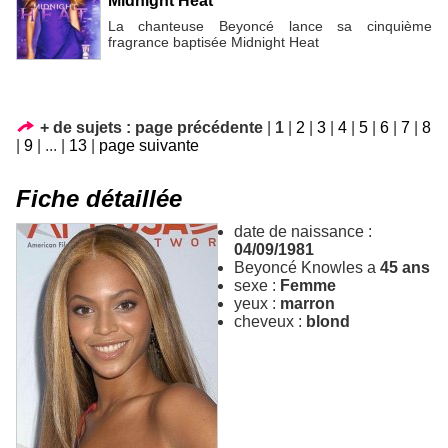
Midnight Heat
La chanteuse Beyoncé lance sa cinquième
fragrance baptisée Midnight Heat
+ de sujets :
page précédente
|
1
|
2
|
3
|
4
|
5
|
6
|
7
|
8
|
9
|
...
|
13
|
page suivante
Fiche détaillée
date de naissance :
04/09/1981
Beyoncé Knowles a
45 ans
sexe :
Femme
yeux :
marron
cheveux :
blond