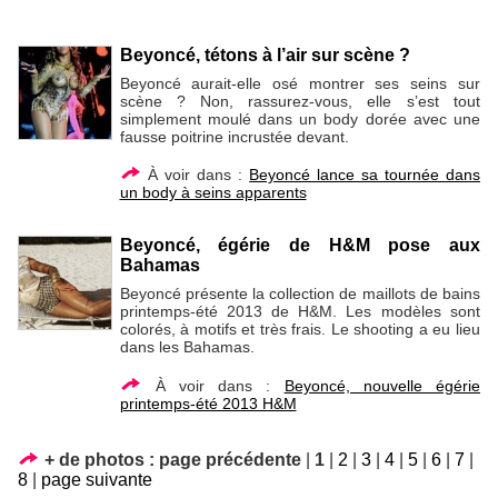
Beyoncé, tétons à l’air sur scène ?
Beyoncé aurait-elle osé montrer ses seins sur
scène ? Non, rassurez-vous, elle s’est tout
simplement moulé dans un body dorée avec une
fausse poitrine incrustée devant.
À voir dans :
Beyoncé lance sa tournée dans
un body à seins apparents
Beyoncé, égérie de H&M pose aux
Bahamas
Beyoncé présente la collection de maillots de bains
printemps-été 2013 de H&M. Les modèles sont
colorés, à motifs et très frais. Le shooting a eu lieu
dans les Bahamas.
À voir dans :
Beyoncé, nouvelle égérie
printemps-été 2013 H&M
+ de photos :
page précédente
|
1
|
2
|
3
|
4
|
5
|
6
|
7
|
8
|
page suivante