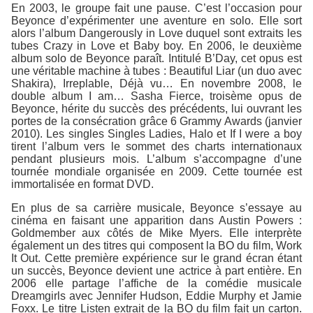
En 2003, le groupe fait une pause. C’est l’occasion pour
Beyonce d’expérimenter une aventure en solo. Elle sort
alors l’album Dangerously in Love duquel sont extraits les
tubes Crazy in Love et Baby boy. En 2006, le deuxième
album solo de Beyonce paraît. Intitulé B’Day, cet opus est
une véritable machine à tubes : Beautiful Liar (un duo avec
Shakira), Irreplable, Déjà vu… En novembre 2008, le
double album I am… Sasha Fierce, troisème opus de
Beyonce, hérite du succès des précédents, lui ouvrant les
portes de la consécration grâce 6 Grammy Awards (janvier
2010). Les singles Singles Ladies, Halo et If I were a boy
tirent l’album vers le sommet des charts internationaux
pendant plusieurs mois. L’album s’accompagne d’une
tournée mondiale organisée en 2009. Cette tournée est
immortalisée en format DVD.
En plus de sa carrière musicale, Beyonce s’essaye au
cinéma en faisant une apparition dans Austin Powers :
Goldmember aux côtés de Mike Myers. Elle interprète
également un des titres qui composent la BO du film, Work
It Out. Cette première expérience sur le grand écran étant
un succès, Beyonce devient une actrice à part entière. En
2006 elle partage l’affiche de la comédie musicale
Dreamgirls avec Jennifer Hudson, Eddie Murphy et Jamie
Foxx. Le titre Listen extrait de la BO du film fait un carton.