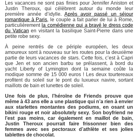
Les vacances ne sont pas finies pour Jennifer Aniston et
Justin Theroux, qui célèbrent autour du monde leur
première année d’idylle.
Après avoir passé un séjour
romantique à Paris
, le couple a fait parler de lui à Rome,
particulièrement
la comédienne qui a bravé le dress code
du Vatican
en visitant la basilique Saint-Pierre dans une
petite robe sexy.
À peine rentrés de ce périple européen, les deux
amoureux sont à nouveau sur les routes pour la deuxième
partie de leurs vacances de stars. Cette fois, c’est à Capri
que Jen et son ancien barbu se prélassent, à bord du
yacht Liberty of Lymington dont la semaine coûte la
modique somme de 15 000 euros ! Les deux tourtereaux
profitent du soleil sur le pont du luxueux navire, sortant
maillots de bain et lunettes de soleil.
Une fois de plus, l’héroïne de
Friends
prouve que
même à 43 ans elle a une plastique qui n’a rien à envier
aux starlettes montantes des podiums, en osant un
bikini rouge et noir absolutely sexy. Son boyfriend ne
l’est pas moins, car également en maillot de bain,
Justin Theroux pourrait faire frissonner bien des
femmes avec ses pectoraux d’athlète et ses jolies
tablettes de chocolat.