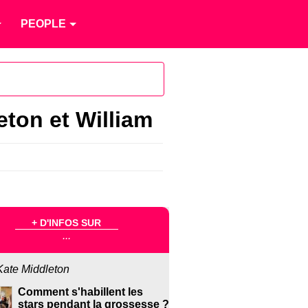
PEOPLE
eton et William
+ D'INFOS SUR
...
Kate Middleton
Comment s'habillent les
stars pendant la grossesse ?