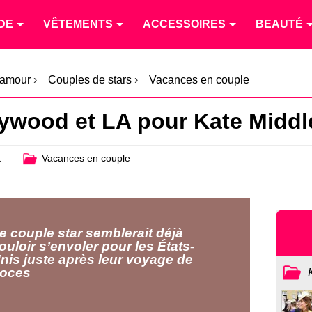
DE
VÊTEMENTS
ACCESSOIRES
BEAUTÉ
l'amour
›
Couples de stars
›
Vacances en couple
lywood et LA pour Kate Middl
1
Vacances en couple
e couple star semblerait déjà
ouloir s’envoler pour les États-
nis juste après leur voyage de
oces