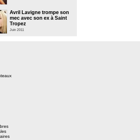
Avril Lavigne trompe son
mec avec son ex à Saint
Tropez
Juin 2011
nteaux
èbres
les
aires