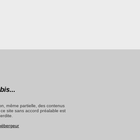
bis...
on, même partielle, des contenus
ce site sans accord préalable est
terdite.
 hébergeur