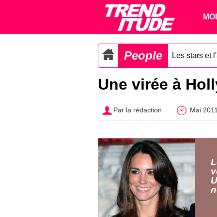
MO
People
Les stars et 
Une virée à Hol
Par la rédaction
Mai 201
L
v
U
n