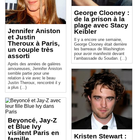
George Clooney :
de la prison à la
plage avec Stacy
Jennifer Aniston
Keibler
et Justin
Il y a encore une semaine,
Theroux à Paris,
George Clooney était derrière
un couple très
les barreaux de Washington
pour avoir manifesté devant
assorti
l’ambassade du Soudan. (…)
Après des années de galères
amoureuses, Jennifer Aniston
semble partie pour une
relation à vie avec le beau
Justin Theroux, rencontré il y
a plus (…)
Beyoncé, Jay-Z
et Blue Ivy
visitent Paris en
Kristen Stewart :
famille