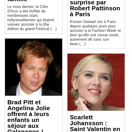
surprise par
Le mois dernier, la Côte
Robert Pattinson
d’Azur a été truffée de
à Paris
nombreuses stars
hollywoodiennes qui étaient
Kristen Stewart est à Paris
venues assister à la 65e
depuis quelques jours pour
édition du grand Festival (…)
assister à la Fashion Week et
bien qu’elle soit venue seule,
autrement dit sans son
beau (…)
Brad Pitt et
Angelina Jolie
offrent à leurs
Scarlett
enfants un
Johansson :
séjour aux
Saint Valentin en
Galapagos !