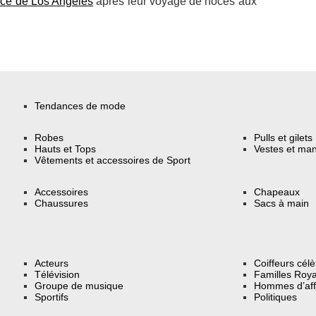
ence de Los Angeles
après leur voyage de noces aux
Tendances de mode
Robes
Pulls et gilets
Hauts et Tops
Vestes et ma
Vêtements et accessoires de Sport
Accessoires
Chapeaux
Chaussures
Sacs à main
Acteurs
Coiffeurs cél
Télévision
Familles Roya
Groupe de musique
Hommes d’aff
Sportifs
Politiques