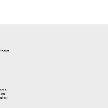
nteaux
èbres
les
aires