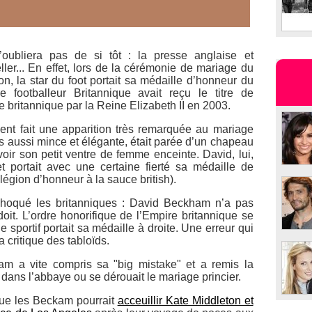
’oubliera pas de si tôt : la presse anglaise et
eller... En effet, lors de la cérémonie de mariage du
n, la star du foot portait sa médaille d’honneur du
footballeur Britannique avait reçu le titre de
britannique par la Reine Elizabeth II en 2003.
nt fait une apparition très remarquée au mariage
rs aussi mince et élégante, était parée d’un chapeau
voir son petit ventre de femme enceinte. David, lui,
et portait avec une certaine fierté sa médaille de
légion d’honneur à la sauce british).
a choqué les britanniques : David Beckham n’a pas
oit. L’ordre honorifique de l’Empire britannique se
e sportif portait sa médaille à droite. Une erreur qui
la critique des tabloïds.
m a vite compris sa "big mistake" et a remis la
 dans l’abbaye ou se dérouait le mariage princier.
 que les Beckam pourrait
acceuillir Kate Middleton et