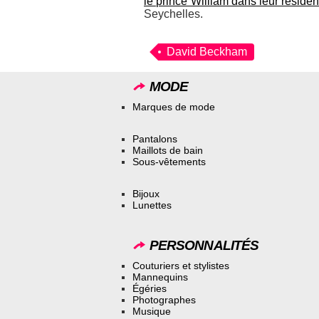
le prince William dans leur résid
Seychelles.
David Beckham
MODE
Marques de mode
Pantalons
Maillots de bain
Sous-vêtements
Bijoux
Lunettes
PERSONNALITÉS
Couturiers et stylistes
Mannequins
Égéries
Photographes
Musique