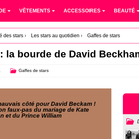
DE
VÊTEMENTS
ACCESSOIRES
BEAUTÉ
té des stars
›
Les stars au quotidien
›
Gaffes de stars
 : la bourde de David Beckha
1
Gaffes de stars
mauvais côté pour David Beckam !
on faux-pas du mariage de Kate
n et du Prince William