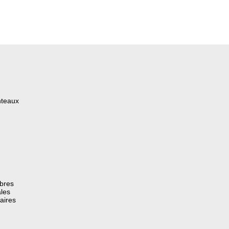
nteaux
èbres
les
aires