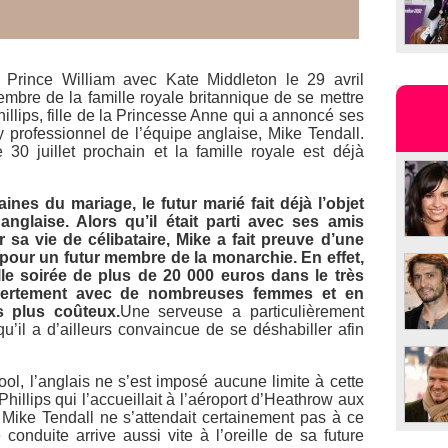
Prince William avec Kate Middleton le 29 avril
membre de la famille royale britannique de se mettre
Phillips, fille de la Princesse Anne qui a annoncé ses
y professionnel de l’équipe anglaise, Mike Tendall.
30 juillet prochain et la famille royale est déjà
nes du mariage, le futur marié fait déjà l’objet
nglaise. Alors qu’il était parti avec ses amis
sa vie de célibataire, Mike a fait preuve d’une
our un futur membre de la monarchie. En effet,
lle soirée de plus de 20 000 euros dans le très
ouvertement avec de nombreuses femmes et en
s plus coûteux.
Une serveuse a particulièrement
 qu’il a d’ailleurs convaincue de se déshabiller afin
ool, l’anglais ne s’est imposé aucune limite à cette
Phillips qui l’accueillait à l’aéroport d’Heathrow aux
Mike Tendall ne s’attendait certainement pas à ce
conduite arrive aussi vite à l’oreille de sa future