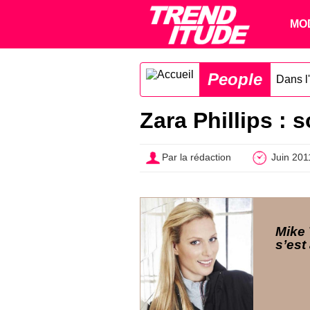
MO
People
Dans l'
Zara Phillips : 
Par la rédaction
Juin 201
Mike 
s’est