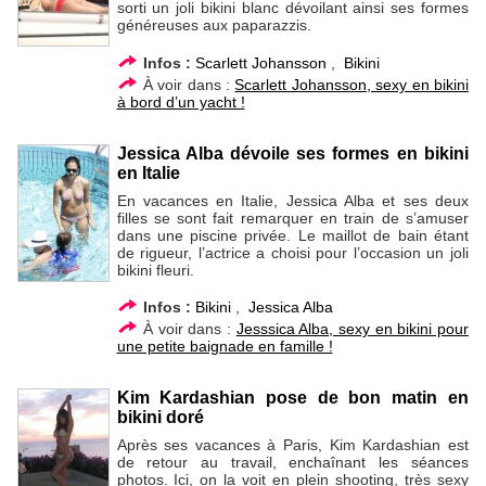
sorti un joli bikini blanc dévoilant ainsi ses formes
généreuses aux paparazzis.
Infos :
Scarlett Johansson
,
Bikini
À voir dans :
Scarlett Johansson, sexy en bikini
à bord d’un yacht !
Jessica Alba dévoile ses formes en bikini
en Italie
En vacances en Italie, Jessica Alba et ses deux
filles se sont fait remarquer en train de s’amuser
dans une piscine privée. Le maillot de bain étant
de rigueur, l’actrice a choisi pour l’occasion un joli
bikini fleuri.
Infos :
Bikini
,
Jessica Alba
À voir dans :
Jesssica Alba, sexy en bikini pour
une petite baignade en famille !
Kim Kardashian pose de bon matin en
bikini doré
Après ses vacances à Paris, Kim Kardashian est
de retour au travail, enchaînant les séances
photos. Ici, on la voit en plein shooting, très sexy