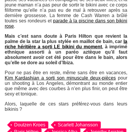
jeune maman n’a pas peur de sortir le bikini avec ce corps
filiforme qu’elle n’a pas eu de mal à retrouver après sa
dernière grossesse. La femme de Cash Warren a brûlé
toutes ses rondeurs et
parade à la piscine dans son bikini
rose
.
Mais c’est sans doute à Paris Hilton que revient la
palme de la star la plus stylée en maillot de bain, car
la
riche héritière a sorti LE bikini du moment
, à imprimé
ethnique assorti à un paréo aztèque qu’il faut
absolument avoir cet été pour être dans le bain, alors
qu’elle se dore au soleil d’Ibiza.
Pour ne pas être en reste, même sans être en vacances,
Kim Kardashian a sorti son minuscule deux-pièces
pour
un shooting à Los Angeles, démontrant au monde entier
que même avec des courbes à n’en plus finir, on peut être
sexy et tonique.
Alors, laquelle de ces stars préférez-vous dans leurs
bikinis ?
Doutzen Kroes
Scarlett Johansson
Paris Hilton
Jessica Alba
Jennifer Aniston