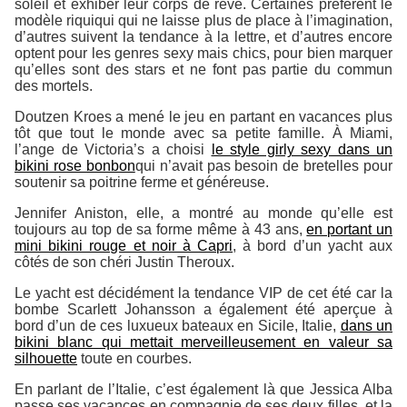
soleil et exhiber leur corps de rêve. Certaines préfèrent le
modèle riquiqui qui ne laisse plus de place à l’imagination,
d’autres suivent la tendance à la lettre, et d’autres encore
optent pour les genres sexy mais chics, pour bien marquer
qu’elles sont des stars et ne font pas partie du commun
des mortels.
Doutzen Kroes a mené le jeu en partant en vacances plus
tôt que tout le monde avec sa petite famille. À Miami,
l’ange de Victoria’s a choisi
le style girly sexy dans un
bikini rose bonbon
qui n’avait pas besoin de bretelles pour
soutenir sa poitrine ferme et généreuse.
Jennifer Aniston, elle, a montré au monde qu’elle est
toujours au top de sa forme même à 43 ans,
en portant un
mini bikini rouge et noir à Capri
, à bord d’un yacht aux
côtés de son chéri Justin Theroux.
Le yacht est décidément la tendance VIP de cet été car la
bombe Scarlett Johansson a également été aperçue à
bord d’un de ces luxueux bateaux en Sicile, Italie,
dans un
bikini blanc qui mettait merveilleusement en valeur sa
silhouette
toute en courbes.
En parlant de l’Italie, c’est également là que Jessica Alba
passe ses vacances en compagnie de ses deux filles, et la