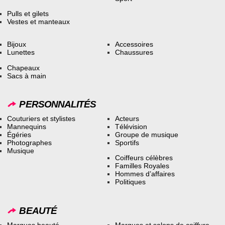
Pulls et gilets
Vestes et manteaux
Bijoux
Accessoires
Lunettes
Chaussures
Chapeaux
Sacs à main
PERSONNALITÉS
Couturiers et stylistes
Acteurs
Mannequins
Télévision
Égéries
Groupe de musique
Photographes
Sportifs
Musique
Coiffeurs célèbres
Familles Royales
Hommes d’affaires
Politiques
BEAUTÉ
Marques beauté
Marques et salons de coiffure