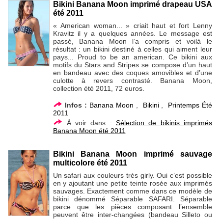
Bikini Banana Moon imprimé drapeau USA
été 2011
« American woman... » criait haut et fort Lenny
Kravitz il y a quelques années. Le message est
passé, Banana Moon l’a compris et voilà le
résultat : un bikini destiné à celles qui aiment leur
pays... Proud to be an american. Ce bikini aux
motifs du Stars and Stripes se compose d’un haut
en bandeau avec des coques amovibles et d’une
culotte à revers contrasté. Banana Moon,
collection été 2011, 72 euros.
Infos :
Banana Moon
,
Bikini
,
Printemps Été
2011
À voir dans :
Sélection de bikinis imprimés
Banana Moon été 2011
Bikini Banana Moon imprimé sauvage
multicolore été 2011
Un safari aux couleurs très girly. Oui c’est possible
en y ajoutant une petite teinte rosée aux imprimés
sauvages. Exactement comme dans ce modèle de
bikini dénommé Séparable SAFARI. Séparable
parce que les pièces composant l’ensemble
peuvent être inter-changées (bandeau Silleto ou