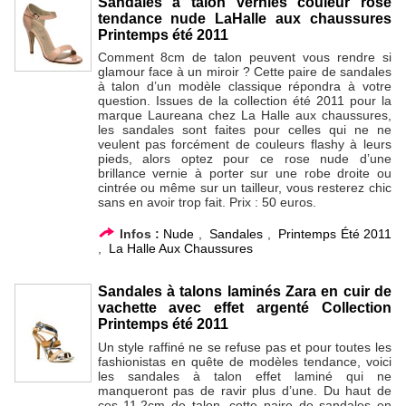
Sandales à talon vernies couleur rose
tendance nude LaHalle aux chaussures
Printemps été 2011
Comment 8cm de talon peuvent vous rendre si
glamour face à un miroir ? Cette paire de sandales
à talon d’un modèle classique répondra à votre
question. Issues de la collection été 2011 pour la
marque Laureana chez La Halle aux chaussures,
les sandales sont faites pour celles qui ne ne
veulent pas forcément de couleurs flashy à leurs
pieds, alors optez pour ce rose nude d’une
brillance vernie à porter sur une robe droite ou
cintrée ou même sur un tailleur, vous resterez chic
sans en avoir trop fait. Prix : 50 euros.
Infos :
Nude
,
Sandales
,
Printemps Été 2011
,
La Halle Aux Chaussures
Sandales à talons laminés Zara en cuir de
vachette avec effet argenté Collection
Printemps été 2011
Un style raffiné ne se refuse pas et pour toutes les
fashionistas en quête de modèles tendance, voici
les sandales à talon effet laminé qui ne
manqueront pas de ravir plus d’une. Du haut de
ces 11,2cm de talon, cette paire de sandales en