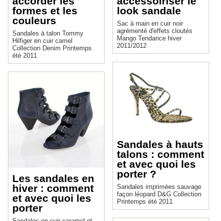
accorder les
accessoiriser le
formes et les
look sandale
couleurs
Sac à main en cuir noir
agrémenté d'effets cloutés
Sandales à talon Tommy
Mango Tendance hiver
Hilfiger en cuir camel
2011/2012
Collection Denim Printemps
été 2011
Sandales à hauts
talons : comment
et avec quoi les
porter ?
Les sandales en
hiver : comment
Sandales imprimées sauvage
façon léopard D&G Collection
et avec quoi les
Printemps été 2011
porter
Sandales en cuir caramel et