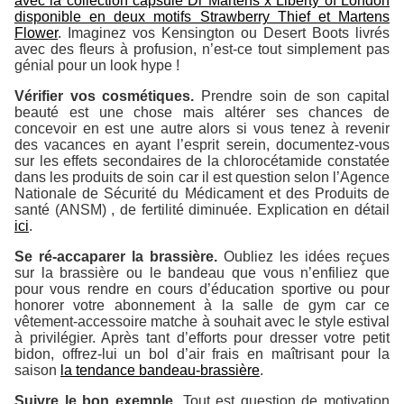
avec la collection capsule Dr Martens x Liberty of London
disponible en deux motifs Strawberry Thief et Martens
Flower
. Imaginez vos Kensington ou Desert Boots livrés
avec des fleurs à profusion, n’est-ce tout simplement pas
génial pour un look hype !
Vérifier vos cosmétiques.
Prendre soin de son capital
beauté est une chose mais altérer ses chances de
concevoir en est une autre alors si vous tenez à revenir
des vacances en ayant l’esprit serein, documentez-vous
sur les effets secondaires de la chlorocétamide constatée
dans les produits de soin car il est question selon l’Agence
Nationale de Sécurité du Médicament et des Produits de
santé (ANSM) , de fertilité diminuée. Explication en détail
ici
.
Se ré-accaparer la brassière.
Oubliez les idées reçues
sur la brassière ou le bandeau que vous n’enfiliez que
pour vous rendre en cours d’éducation sportive ou pour
honorer votre abonnement à la salle de gym car ce
vêtement-accessoire matche à souhait avec le style estival
à privilégier. Après tant d’efforts pour dresser votre petit
bidon, offrez-lui un bol d’air frais en maîtrisant pour la
saison
la tendance bandeau-brassière
.
Suivre le bon exemple.
Tout est question de motivation