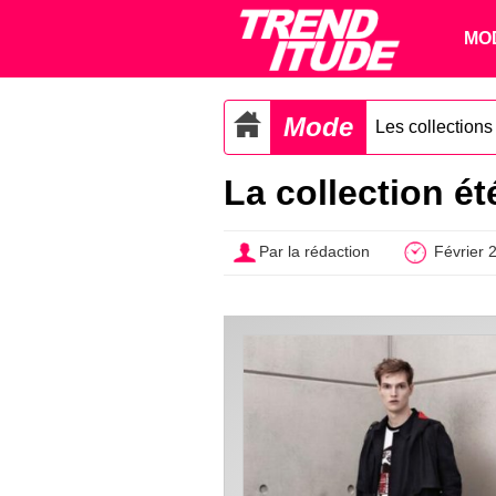
MO
Mode
Les collection
La collection é
Par la rédaction
Février 