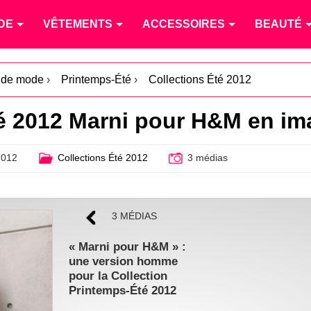
DE
VÊTEMENTS
ACCESSOIRES
BEAUTÉ
s de mode
›
Printemps-Été
›
Collections Été 2012
té 2012 Marni pour H&M en i
2012
Collections Été 2012
3 médias
3 MÉDIAS
« Marni pour H&M » :
une version homme
pour la Collection
Printemps-Été 2012