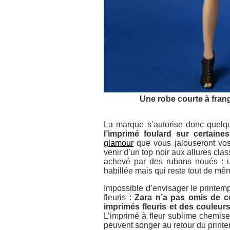
Une robe courte à fran
La marque s’autorise donc quelque
l’imprimé foulard sur certaine
glamour
que vous jalouseront vos
venir d’un top noir aux allures cl
achevé par des rubans noués : u
habillée mais qui reste tout de mê
Impossible d’envisager le printem
fleuris :
Zara n’a pas omis de c
imprimés fleuris et des couleu
L’imprimé à fleur sublime chemise
peuvent songer au retour du printe