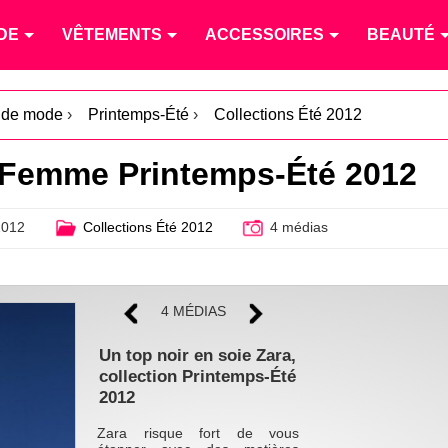
DE
VÊTEMENTS
ACCESSOIRES
BEAUTÉ
s de mode
›
Printemps-Été
›
Collections Été 2012
a Femme Printemps-Été 2012
2012
Collections Été 2012
4 médias
4 MÉDIAS
Un top noir en soie Zara,
collection Printemps-Été
2012
Zara risque fort de vous