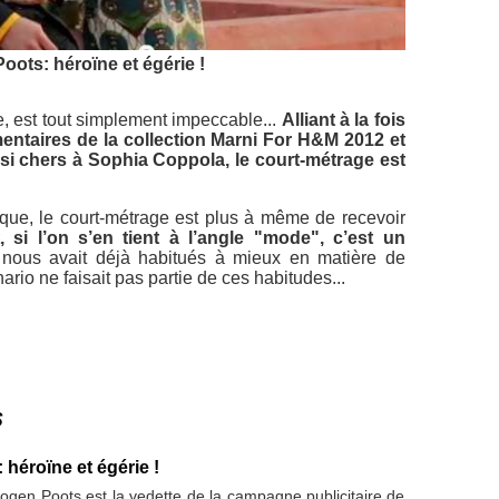
oots: héroïne et égérie !
e, est tout simplement impeccable...
Alliant à la fois
mentaires de la collection Marni For H&M 2012 et
 si chers à Sophia Coppola, le court-métrage est
que, le court-métrage est plus à même de recevoir
 si l’on s’en tient à l’angle "mode", c’est un
ce nous avait déjà habitués à mieux en matière de
nario ne faisait pas partie de ces habitudes...
s
 héroïne et égérie !
gen Poots est la vedette de la campagne publicitaire de