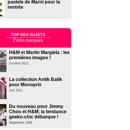
pastels de Marni pour la
rentrée
TOP DES SUJETS
Entre marques
H&M et Martin Margiela : les
premières images !
Octobre 2012
La collection Antik Batik
pour Monoprix
Juin 2012
Du nouveau pour Jimmy
Choo et H&M; la tendance
geeko-chic débarque !
Septembre 2009