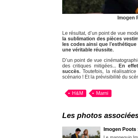
Imogen P
Le résultat, d’un point de vue mod
la sublimation des pièces vesti
les codes ainsi que l’esthétique
une véritable réussite.
D’un point de vue cinématographi
des critiques mitigées...
En effet,
succès.
Toutefois, la réalisatri
scénario ! Et la prévisibilité du scé
H&M
Marni
Les photos associée
Imogen Poots :
Le mannequin Imo