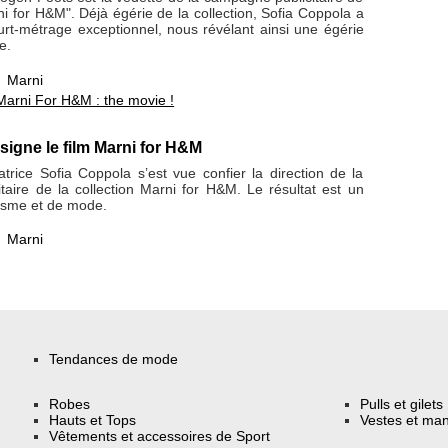
rni for H&M". Déjà égérie de la collection, Sofia Coppola a
urt-métrage exceptionnel, nous révélant ainsi une égérie
e.
,
Marni
Marni For H&M : the movie !
signe le film Marni for H&M
atrice Sofia Coppola s’est vue confier la direction de la
taire de la collection Marni for H&M. Le résultat est un
isme et de mode.
,
Marni
Tendances de mode
Robes
Pulls et gilets
Hauts et Tops
Vestes et ma
Vêtements et accessoires de Sport