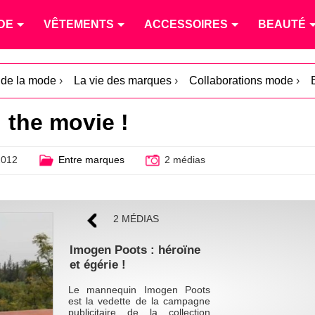
DE
VÊTEMENTS
ACCESSOIRES
BEAUTÉ
é de la mode
›
La vie des marques
›
Collaborations mode
›
 the movie !
2012
Entre marques
2 médias
2 MÉDIAS
Imogen Poots : héroïne
et égérie !
Le mannequin Imogen Poots
est la vedette de la campagne
publicitaire de la collection