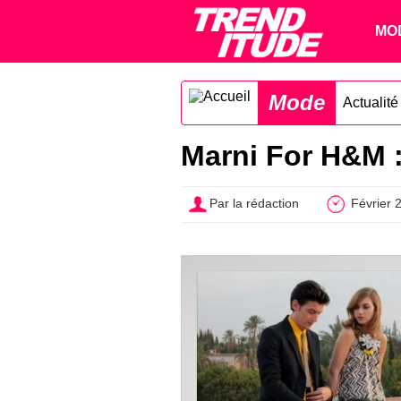
MO
Mode
Actualit
Marni For H&M :
Par la rédaction
Février 