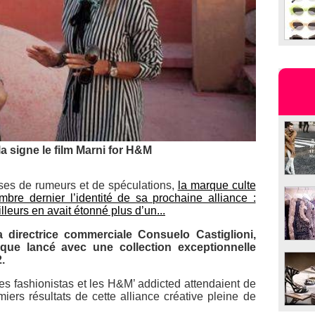
a signe le film Marni for H&M
ses de rumeurs et de spéculations,
la marque culte
re dernier l’identité de sa prochaine alliance :
lleurs en avait étonné plus d’un...
a directrice commerciale Consuelo Castiglioni,
tique lancé avec une collection exceptionnelle
.
es fashionistas et les H&M’ addicted attendaient de
ers résultats de cette alliance créative pleine de