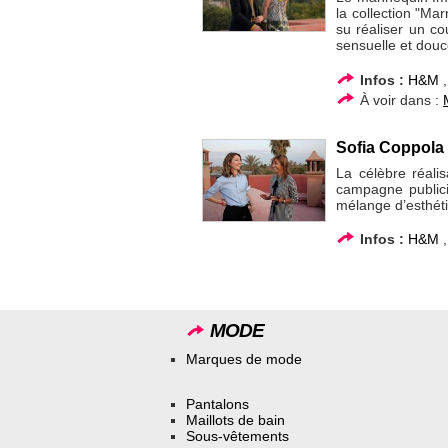
la collection "Ma
su réaliser un co
sensuelle et douc
Infos :
H&M
À voir dans :
Sofia Coppola 
La célèbre réalis
campagne publici
mélange d’esthét
Infos :
H&M
MODE
Marques de mode
Pantalons
Maillots de bain
Sous-vêtements