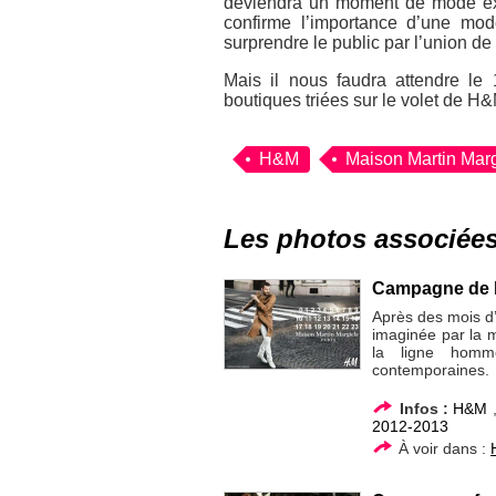
deviendra un moment de mode exc
confirme l’importance d’une mod
surprendre le public par l’union d
Mais il nous faudra attendre le
boutiques triées sur le volet de H&
H&M
Maison Martin Marg
Les photos associée
Campagne de l
Après des mois d’a
imaginée par la 
la ligne homm
contemporaines.
Infos :
H&M
2012-2013
À voir dans :