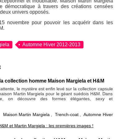
eptionnel et inoubliable
. Maison Martin Margiela
e démocratique à travers des créations censées
e deux univers opposés.
 15 novembre pour pouvoir les acquérir dans les
M.
iela
Automne Hiver 2012-2013
s
a collection homme Maison Margiela et H&M
ttente, le mystère est enfin levé sur la collection capsule
maison Martin Margiela pour le géant suédois H&M. Dans
e, on découvre des formes élégantes, sexy et
,
Maison Martin Margiela
,
Trench-coat
,
Automne Hiver
H&M et Martin Margiela : les premières images !