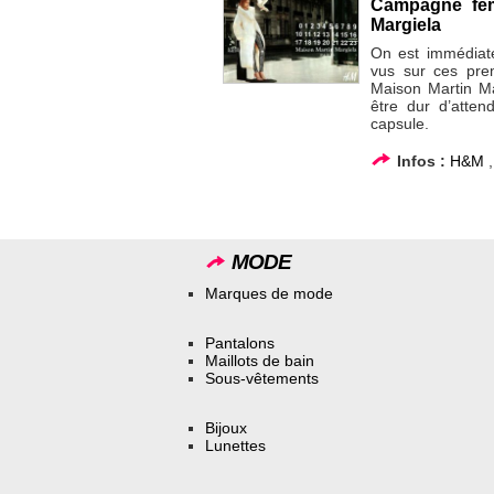
Campagne fem
Margiela
On est immédiat
vus sur ces pr
Maison Martin Ma
être dur d’atten
capsule.
Infos :
H&M
MODE
Marques de mode
Pantalons
Maillots de bain
Sous-vêtements
Bijoux
Lunettes