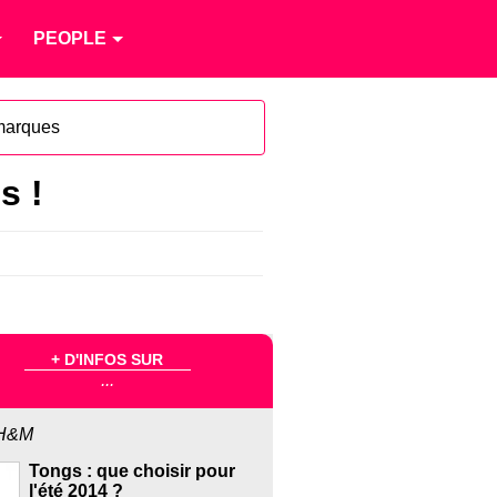
PEOPLE
marques
s !
+ D'INFOS SUR
...
H&M
Tongs : que choisir pour
l'été 2014 ?