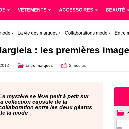
DE
VÊTEMENTS
ACCESSOIRES
BEAUTÉ
 mode
›
La vie des marques
›
Collaborations mode
›
Entre 
argiela : les premières image
 2012
Entre marques
2 médias
Le mystère se lève petit à petit sur
la collection capsule de la
collaboration entre les deux géants
de la mode