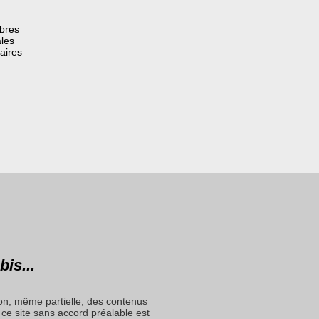
èbres
les
aires
bis...
on, même partielle, des contenus
ce site sans accord préalable est