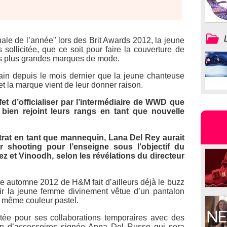
ale de l’année" lors des Brit Awards 2012, la jeune
sollicitée, que ce soit pour faire la couverture de
es plus grandes marques de mode.
rain depuis le mois dernier que la jeune chanteuse
t la marque vient de leur donner raison.
t d’officialiser par l’intermédiaire de
WWD
que
t bien rejoint leurs rangs en tant que nouvelle
trat en tant que mannequin, Lana Del Rey aurait
 shooting pour l’enseigne sous l’objectif du
z et Vinoodh, selon les révélations du directeur
ne automne 2012 de H&M fait d’ailleurs déjà le buzz
voir la jeune femme divinement vêtue d’un pantalon
e même couleur pastel.
ée pour ses collaborations temporaires avec des
ion d’accessoires signée Anna Del Russo qui sera