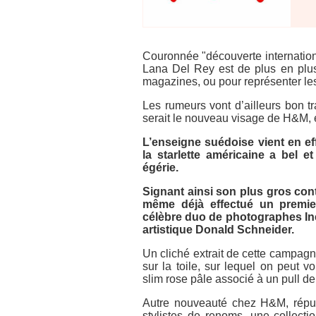
Couronnée "découverte internation
Lana Del Rey est de plus en plus 
magazines, ou pour représenter l
Les rumeurs vont d’ailleurs bon t
serait le nouveau visage de H&M, e
L’enseigne suédoise vient en effe
la starlette américaine a bel e
égérie.
Signant ainsi son plus gros con
même déjà effectué un premier
célèbre duo de photographes Ine
artistique Donald Schneider.
Un cliché extrait de cette campag
sur la toile, sur lequel on peut 
slim rose pâle associé à un pull d
Autre nouveauté chez H&M, réput
stylistes de renoms, une collect