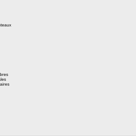
nteaux
èbres
les
aires