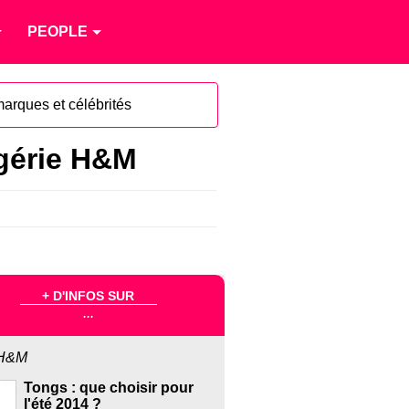
PEOPLE
marques et célébrités
égérie H&M
+ D'INFOS SUR
...
H&M
Tongs : que choisir pour
l'été 2014 ?