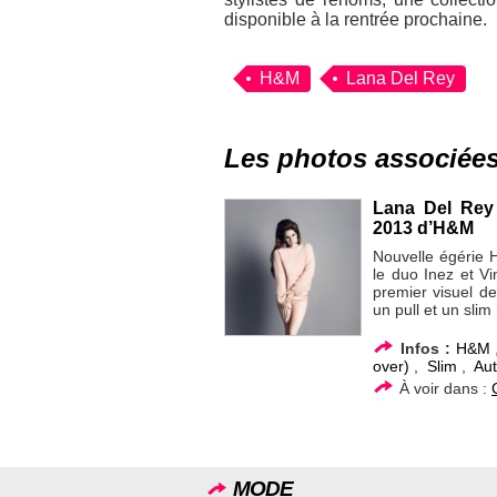
disponible à la rentrée prochaine.
H&M
Lana Del Rey
Les photos associée
Lana Del Rey
2013 d’H&M
Nouvelle égérie 
le duo Inez et V
premier visuel d
un pull et un slim
Infos :
H&M
over)
,
Slim
,
Au
À voir dans :
MODE