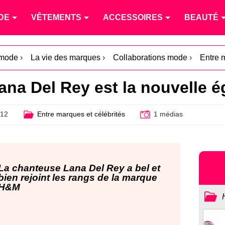
DE
VÊTEMENTS
ACCESSOIRES
BEAUTÉ
 mode
›
La vie des marques
›
Collaborations mode
›
Entre 
 Lana Del Rey est la nouvelle 
012
Entre marques et célébrités
1 médias
La chanteuse Lana Del Rey a bel et
bien rejoint les rangs de la marque
H&M