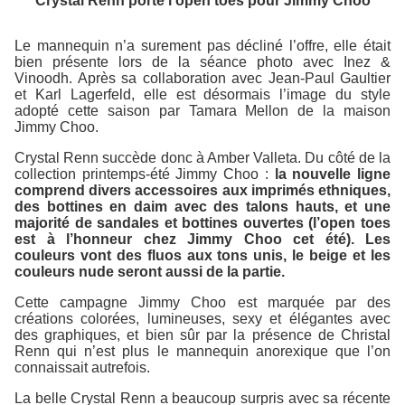
Crystal Renn porte l'open toes pour Jimmy Choo
Le mannequin n’a surement pas décliné l’offre, elle était
bien présente lors de la séance photo avec Inez &
Vinoodh. Après sa collaboration avec Jean-Paul Gaultier
et Karl Lagerfeld, elle est désormais l’image du style
adopté cette saison par Tamara Mellon de la maison
Jimmy Choo.
Crystal Renn succède donc à Amber Valleta. Du côté de la
collection printemps-été Jimmy Choo :
la nouvelle ligne
comprend divers accessoires aux imprimés ethniques,
des bottines en daim avec des talons hauts, et une
majorité de sandales et bottines ouvertes (l’open toes
est à l’honneur chez Jimmy Choo cet été). Les
couleurs vont des fluos aux tons unis, le beige et les
couleurs nude seront aussi de la partie.
Cette campagne Jimmy Choo est marquée par des
créations colorées, lumineuses, sexy et élégantes avec
des graphiques, et bien sûr par la présence de Christal
Renn qui n’est plus le mannequin anorexique que l’on
connaissait autrefois.
La belle Crystal Renn a beaucoup surpris avec sa récente