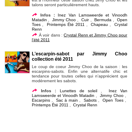
est à l’honneur cette saison chez Jimy Choo et les
talons seront particulièrement hauts.
Infos :
Inez Van Lamsweerde et Vinoodh
Matadin
,
Jimmy Choo
,
Cuir
,
Bermuda
,
Open
Toes
,
Printemps Été 2011
,
Chapeau
,
Crystal
Renn
À voir dans :
Crystal Renn et Jimmy Choo pour
l’été 2011
L’escarpin-sabot par Jimmy Choo
collection été 2011
Le coup de coeur Jimmy Choo de la saison : les
escarpins-sabots. Enfin une alternatife chic et
tendance pour toutes celles qui n’apprécient que
modérement les sabots.
Infos :
Lunettes de soleil
,
Inez Van
Lamsweerde et Vinoodh Matadin
,
Jimmy Choo
,
Escarpins
,
Sac à main
,
Sabots
,
Open Toes
,
Printemps Été 2011
,
Crystal Renn