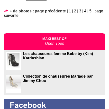
+ de photos :
page précédente
|
1
|
2
|
3
|
4
|
5
|
page
suivante
MAXI BEST OF
Open Toes
Les chaussures femme Bebe by (Kim)
Kardashian
Collection de chaussures Mariage par
Jimmy Choo