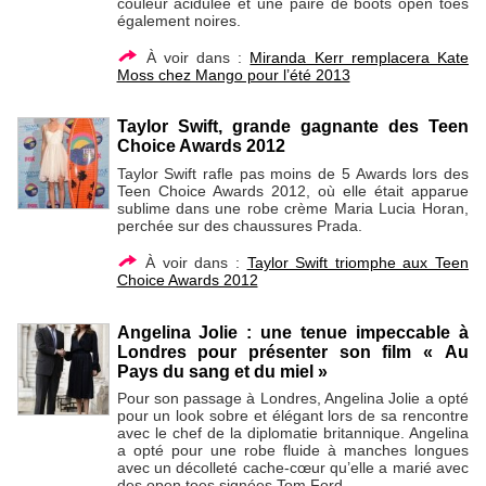
couleur acidulée et une paire de boots open toes
également noires.
À voir dans :
Miranda Kerr remplacera Kate
Moss chez Mango pour l’été 2013
Taylor Swift, grande gagnante des Teen
Choice Awards 2012
Taylor Swift rafle pas moins de 5 Awards lors des
Teen Choice Awards 2012, où elle était apparue
sublime dans une robe crème Maria Lucia Horan,
perchée sur des chaussures Prada.
À voir dans :
Taylor Swift triomphe aux Teen
Choice Awards 2012
Angelina Jolie : une tenue impeccable à
Londres pour présenter son film « Au
Pays du sang et du miel »
Pour son passage à Londres, Angelina Jolie a opté
pour un look sobre et élégant lors de sa rencontre
avec le chef de la diplomatie britannique. Angelina
a opté pour une robe fluide à manches longues
avec un décolleté cache-cœur qu’elle a marié avec
des open toes signées Tom Ford.