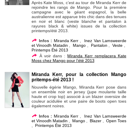
Après Kate Moss, c’est au tour de Miranda Kerr de
rejoindre les rangs de Mango. Pour la première
campagne avec le géant espagnol, la belle
australienne est apparue très chic dans des tenues
en noir et blanc (veste blanche et pantalon à
rayures black & white) issues de la collection
printemps/été 2013.
Infos :
Miranda Kerr
,
Inez Van Lamsweerde
et Vinoodh Matadin
,
Mango
,
Pantalon
,
Veste
,
Printemps Été 2013
À voir dans :
Miranda Kerr remplacera Kate
Moss chez Mango pour l’été 2013
Miranda Kerr, pour la collection Mango
pritemps-été 2013 !
Nouvelle égérie Mango, Miranda Kerr pose dans
un ensemble noir en jersey (jupe moulante taille
haute et crop top) associé à un blazer oversize de
couleur acidulée et une paire de boots open toes
également noires.
Infos :
Miranda Kerr
,
Inez Van Lamsweerde
et Vinoodh Matadin
,
Mango
,
Blazer
,
Open Toes
,
Printemps Été 2013