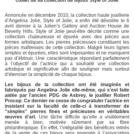
collier de sa collection de bijoux Style of Jolie
Annoncée en décembre 2010, la collection haute joaillerie
d’Angelina Jolie, Style of Jolie, a enfin été dévoilée le 6
avril dernier à la Julien’s Gallery and Auction House de
Beverly Hills. Style of Jolie peut-être décrite comme une
collection chaleureuse et épurée avec des pièces aux
formes artistiques. Les pierres précieuses constituent les
pièces maîtresses de cette collection. Malgré leurs lignes
simples et épurées, elles sont imposantes et ne manquent
pas d’éblouir. Une caractéristique répondant parfaitement
à l’objectif de l’actrice qui a souhaité une collection
artistique et significative afin de souligner mais surtout
d’éterniser la simplicité de chaque bijoux.
Les bijoux de la collection ont été imaginés et
fabriqués par Angelina Jolie elle-même, qui s’est faite
aidée par l’ancien PDG de Asbrey, le joaillier Robert
Procop. Ce dernier ne cesse de congratuler l’actrice en
insistant sur la faculté de celle-ci à transformer de
"simples" pierres fines et précieuses en véritables
œuvres d’art.
Une tâche difficile qu’elle a visiblement
menée à bien, motivée sûrement par sa fibre
philanthropique. En effet, l’intégralité des bénéfices retirés
de la vente de ces bijoux sera reversée à l’association