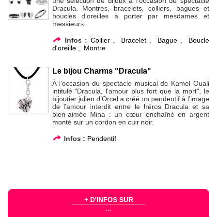
une sélection de bijoux à l’occasion du spectacle
Dracula. Montres, bracelets, colliers, bagues et
boucles d’oreilles à porter par mesdames et
messieurs.
Infos :
Collier
,
Bracelet
,
Bague
,
Boucle
d'oreille
,
Montre
Le bijou Charms "Dracula"
À l’occasion du spectacle musical de Kamel Ouali
intitulé "Dracula, l’amour plus fort que la mort", le
bijoutier julien d’Orcel a créé un pendentif à l’image
de l’amour interdit entre le héros Dracula et sa
bien-aimée Mina : un cœur enchaîné en argent
monté sur un cordon en cuir noir.
Infos :
Pendentif
+ D'INFOS SUR
...