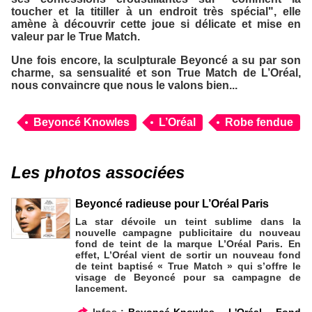
toucher et la titiller à un endroit très spécial
", elle
amène à découvrir cette joue si délicate et mise en
valeur par le
True Match
.
Une fois encore, la sculpturale Beyoncé a su par son
charme, sa sensualité et son
True Match
de
L’Oréal
,
nous convaincre que nous le valons bien...
Beyoncé Knowles
L’Oréal
Robe fendue
Les photos associées
Beyoncé radieuse pour L’Oréal Paris
La star dévoile un teint sublime dans la
nouvelle campagne publicitaire du nouveau
fond de teint de la marque L’Oréal Paris. En
effet, L’Oréal vient de sortir un nouveau fond
de teint baptisé « True Match » qui s’offre le
visage de Beyoncé pour sa campagne de
lancement.
Infos :
Beyoncé Knowles
,
L'Oréal
,
Fond