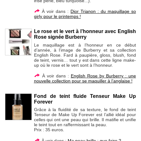
irisé perlé, bleu turquoise...).
À voir dans :
Dior Trianon : du maquillage so
girly pour le printemps !
Le rose et le vert à l’honneur avec English
Rose signée Burberry
Le maquillage est à l’honneur en ce début
d’année, à l’image de Burberry et sa collection
English Rose. Fard à paupière, gloss, blush, fond
de teint, vernis… tout y est dans cette ligne make-
up où le rose et le vert sont à l’honneur.
À voir dans :
English Rose by Burberry : une
nouvelle collection pour se maquiller à l’anglaise !
Fond de teint fluide Tenseur Make Up
Forever
Grâce à la fluidité de sa texture, le fond de teint
Tenseur de Make Up Forever est l’allié idéal pour
celles qui ont une peau qui brille. Il matifie et unifie
le teint tout en raffermissant la peau.
Prix : 35 euros.
À voir dans :
Ma peau brille : que faire ?