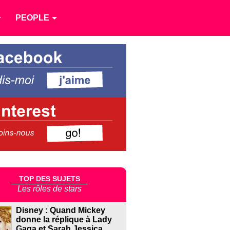
PEOPLE
TOP DES SUJETS
Les rôles de stars
Disney : Quand Mickey
donne la réplique à Lady
Gaga et Sarah Jessica