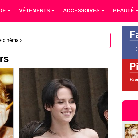
DE
VÊTEMENTS
ACCESSOIRES
BEAUTÉ
le cinéma
›
rs