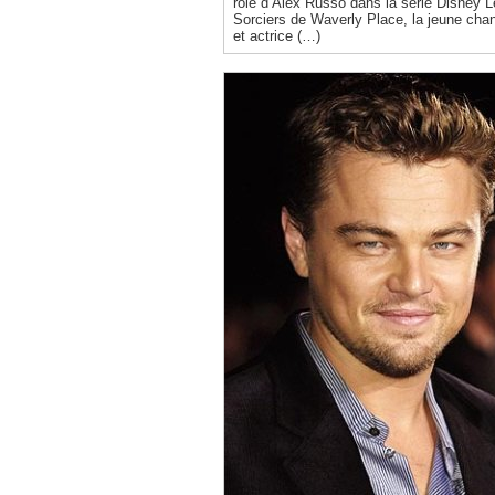
rôle d’Alex Russo dans la série Disney 
Sorciers de Waverly Place, la jeune cha
et actrice (…)