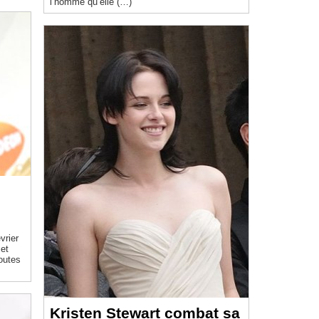
l’homme qu’elle (…)
vrier
 et
toutes
Kristen Stewart combat sa