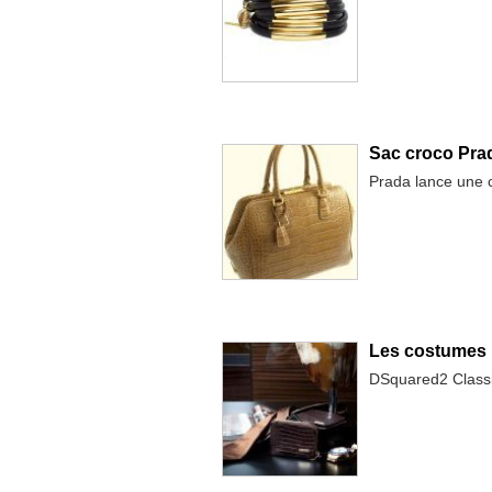
Sac croco Prada
Prada lance une c
Les costumes 
DSquared2 Classic