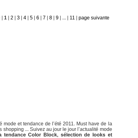
e
|
1
|
2
|
3
|
4
|
5
|
6
|
7
|
8
|
9
|
...
|
11
|
page suivante
ité mode et tendance de l’été 2011. Must have de la
s shopping ... Suivez au jour le jour l’actualité mode
a tendance Color Block, sélection de looks et