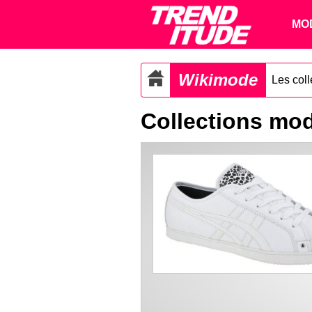
MO
Wikimode
Les col
Collections mod