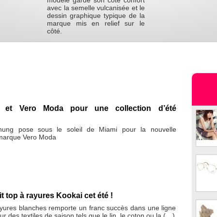
modèle garde son côté confort
avec la semelle vulcanisée et le
dessin graphique typique de la
marque mis en relief sur le
côté.
 et Vero Moda pour une collection d’été
ung pose sous le soleil de Miami pour la nouvelle
marque Vero Moda
t top à rayures Kookai cet été !
ayures blanches remporte un franc succès dans une ligne
r des textiles de saison tels que le lin, le coton ou la (…)