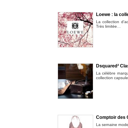
Loewe : la col
La collection d’
Très limitée…
Dsquared² Cla
La célèbre marqu
collection capsu
Comptoir des C
La semaine mode 