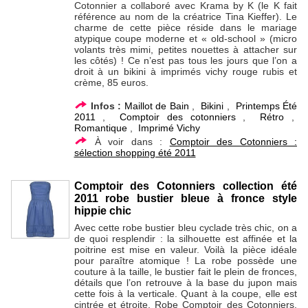
Cotonnier a collaboré avec Krama by K (le K fait
référence au nom de la créatrice Tina Kieffer). Le
charme de cette pièce réside dans le mariage
atypique coupe moderne et « old-school » (micro
volants très mimi, petites nouettes à attacher sur
les côtés) ! Ce n’est pas tous les jours que l’on a
droit à un bikini à imprimés vichy rouge rubis et
crème, 85 euros.
Infos :
Maillot de Bain
,
Bikini
,
Printemps Été
2011
,
Comptoir des cotonniers
,
Rétro
,
Romantique
,
Imprimé Vichy
À voir dans :
Comptoir des Cotonniers :
sélection shopping été 2011
Comptoir des Cotonniers collection été
2011 robe bustier bleue à fronce style
hippie chic
Avec cette robe bustier bleu cyclade très chic, on a
de quoi resplendir : la silhouette est affinée et la
poitrine est mise en valeur. Voilà la pièce idéale
pour paraître atomique ! La robe possède une
couture à la taille, le bustier fait le plein de fronces,
détails que l’on retrouve à la base du jupon mais
cette fois à la verticale. Quant à la coupe, elle est
cintrée et étroite. Robe Comptoir des Cotonniers,