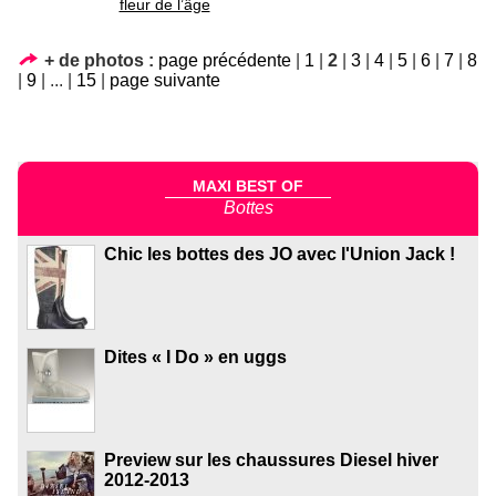
fleur de l’âge
+ de photos :
page précédente
|
1
|
2
|
3
|
4
|
5
|
6
|
7
|
8
|
9
|
...
|
15
|
page suivante
MAXI BEST OF
Bottes
Chic les bottes des JO avec l'Union Jack !
Dites « I Do » en uggs
Preview sur les chaussures Diesel hiver
2012-2013