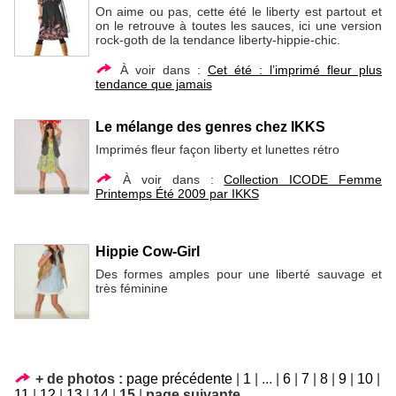
On aime ou pas, cette été le liberty est partout et
on le retrouve à toutes les sauces, ici une version
rock-goth de la tendance liberty-hippie-chic.
À voir dans :
Cet été : l’imprimé fleur plus
tendance que jamais
Le mélange des genres chez IKKS
Imprimés fleur façon liberty et lunettes rétro
À voir dans :
Collection ICODE Femme
Printemps Été 2009 par IKKS
Hippie Cow-Girl
Des formes amples pour une liberté sauvage et
très féminine
+ de photos :
page précédente
|
1
|
...
|
6
|
7
|
8
|
9
|
10
|
11
|
12
|
13
|
14
|
15
|
page suivante