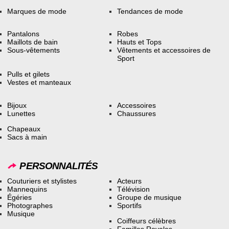
Marques de mode
Tendances de mode
Pantalons
Robes
Maillots de bain
Hauts et Tops
Sous-vêtements
Vêtements et accessoires de
Sport
Pulls et gilets
Vestes et manteaux
Bijoux
Accessoires
Lunettes
Chaussures
Chapeaux
Sacs à main
PERSONNALITÉS
Couturiers et stylistes
Acteurs
Mannequins
Télévision
Égéries
Groupe de musique
Photographes
Sportifs
Musique
Coiffeurs célèbres
Familles Royales