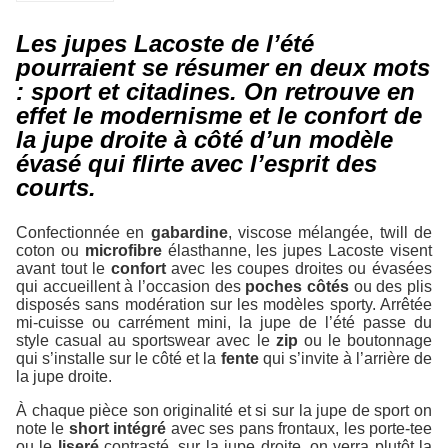
Les jupes Lacoste de l’été
pourraient se résumer en deux mots
: sport et citadines. On retrouve en
effet le modernisme et le confort de
la jupe droite à côté d’un modèle
évasé qui flirte avec l’esprit des
courts.
Confectionnée en
gabardine
, viscose mélangée, twill de
coton ou
microfibre
élasthanne, les jupes Lacoste visent
avant tout le
confort
avec les coupes droites ou évasées
qui accueillent à l’occasion des
poches côtés
ou des plis
disposés sans modération sur les modèles sporty. Arrêtée
mi-cuisse ou carrément mini, la jupe de l’été passe du
style casual au sportswear avec le
zip
ou le boutonnage
qui s’installe sur le côté et la
fente
qui s’invite à l’arrière de
la jupe droite.
À chaque pièce son originalité et si sur la jupe de sport on
note le
short intégré
avec ses pans frontaux, les porte-tee
ou le
liseré
contrasté, sur la jupe droite, on verra plutôt la