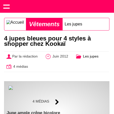
Vêtements
Les jupes
4 jupes bleues pour 4 styles à
shopper chez Kookaï
Par la rédaction
Juin 2012
Les jupes
4 médias
4 MÉDIAS
Jupe ample crêpe bicolore